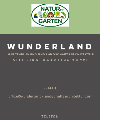
Wunderland
GartenPLANUNG
und LaNdschaftsarchitektur
DIPL.-ING. Karolina Tötzl
E-MAIL
office@wunderland-landschaftsarchitektur.com
TELEFON
+43 660 3773998