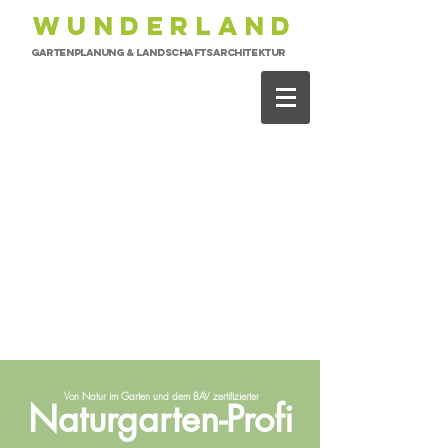
WUNDERLAnD
Gartenplanung & Landschaftsarchitektur
Von Natur im Garten und dem BAV zertifizierter
N
aturgarten-Profi